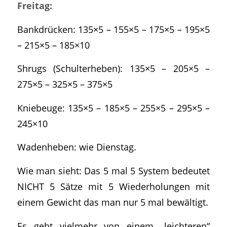
Freitag:
Bankdrücken: 135×5 – 155×5 – 175×5 – 195×5
– 215×5 – 185×10
Shrugs (Schulterheben): 135×5 – 205×5 –
275×5 – 325×5 – 375×5
Kniebeuge: 135×5 – 185×5 – 255×5 – 295×5 –
245×10
Wadenheben: wie Dienstag.
Wie man sieht: Das 5 mal 5 System bedeutet
NICHT 5 Sätze mit 5 Wiederholungen mit
einem Gewicht das man nur 5 mal bewältigt.
Es geht vielmehr von einem „leichteren“