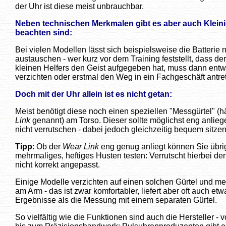
der Uhr ist diese meist unbrauchbar.
Neben technischen Merkmalen gibt es aber auch Kleinig
beachten sind:
Bei vielen Modellen lässt sich beispielsweise die Batterie 
austauschen - wer kurz vor dem Training feststellt, dass de
kleinen Helfers den Geist aufgegeben hat, muss dann entw
verzichten oder erstmal den Weg in ein Fachgeschäft antre
Doch mit der Uhr allein ist es nicht getan:
Meist benötigt diese noch einen speziellen "Messgürtel" (h
Link
genannt) am Torso. Dieser sollte möglichst eng anlie
nicht verrutschen - dabei jedoch gleichzeitig bequem sitzen
Tipp
: Ob der
Wear Link
eng genug anliegt können Sie übrig
mehrmaliges, heftiges Husten testen: Verrutscht hierbei der 
nicht korrekt angepasst.
Einige Modelle verzichten auf einen solchen Gürtel und me
am Arm - das ist zwar komfortabler, liefert aber oft auch e
Ergebnisse als die Messung mit einem separaten Gürtel.
So vielfältig wie die Funktionen sind auch die Hersteller -