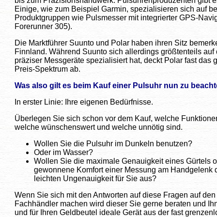
bis zum Präzisionshandwerk: Pulsuhrenproduzenten gibt 
Einige, wie zum Beispiel Garmin, spezialisieren sich auf b
Produktgruppen wie Pulsmesser mit integrierter GPS-Navi
Forerunner 305).
Die Marktführer Suunto und Polar haben ihren Sitz bemerk
Finnland. Während Suunto sich allerdings größtenteils auf 
präziser Messgeräte spezialisiert hat, deckt Polar fast da
Preis-Spektrum ab.
Was also gilt es beim Kauf einer Pulsuhr nun zu beach
In erster Linie: Ihre eigenen Bedürfnisse.
Überlegen Sie sich schon vor dem Kauf, welche Funktionen
welche wünschenswert und welche unnötig sind.
Wollen Sie die Pulsuhr im Dunkeln benutzen?
Oder im Wasser?
Wollen Sie die maximale Genauigkeit eines Gürtels od
gewonnene Komfort einer Messung am Handgelenk de
leichten Ungenauigkeit für Sie aus?
Wenn Sie sich mit den Antworten auf diese Fragen auf de
Fachhändler machen wird dieser Sie gerne beraten und Ihn
und für Ihren Geldbeutel ideale Gerät aus der fast grenze