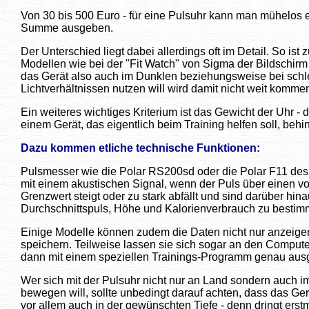
Von 30 bis 500 Euro - für eine Pulsuhr kann man mühelos e
Summe ausgeben.
Der Unterschied liegt dabei allerdings oft im Detail. So ist
Modellen wie bei der "Fit Watch" von Sigma der Bildschirm 
das Gerät also auch im Dunklen beziehungsweise bei schl
Lichtverhältnissen nutzen will wird damit nicht weit komme
Ein weiteres wichtiges Kriterium ist das Gewicht der Uhr - 
einem Gerät, das eigentlich beim Training helfen soll, beh
Dazu kommen etliche technische Funktionen:
Pulsmesser wie die Polar RS200sd oder die Polar F11 des
mit einem akustischen Signal, wenn der Puls über einen vo
Grenzwert steigt oder zu stark abfällt und sind darüber hin
Durchschnittspuls, Höhe und Kalorienverbrauch zu bestim
Einige Modelle können zudem die Daten nicht nur anzeige
speichern. Teilweise lassen sie sich sogar an den Compute
dann mit einem speziellen Trainings-Programm genau aus
Wer sich mit der Pulsuhr nicht nur an Land sondern auch 
bewegen will, sollte unbedingt darauf achten, dass das Gerä
vor allem auch in der gewünschten Tiefe - denn dringt erst