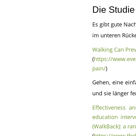
Die Studie
Es gibt gute Nac
im unteren Rück
Walking Can Pre
(
https://www.eve
pain/
)
Gehen, eine ein
und sie länger f
Effectiveness an
education interv
(WalkBack): a ran
(
https://www.thel