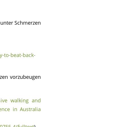
e unter Schmerzen
y-to-beat-back-
rzen vorzubeugen
ssive walking and
ence in Australia
0755-4/fulltext
)