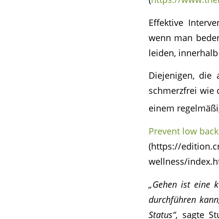
Effektive Interv
wenn man bedenk
leiden, innerhal
Diejenigen, die
schmerzfrei wie d
einem regelmäßig
Prevent low back
(https://edition
wellness/index.h
„Gehen ist eine k
durchführen kann
Status“
, sagte S