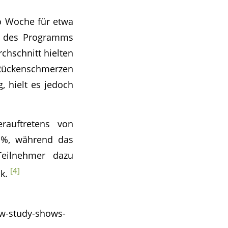
ro Woche für etwa
e des Programms
chschnitt hielten
Rückenschmerzen
g, hielt es jedoch
rauftretens von
8 %, während das
Teilnehmer dazu
[4]
nk.
ew-study-shows-