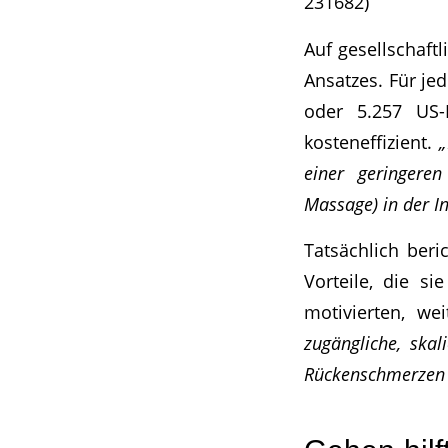
231682)
Auf gesellschaft
Ansatzes. Für je
oder 5.257 US-D
kosteneffizient.
„
einer geringere
Massage) in der I
Tatsächlich beri
Vorteile, die s
motivierten, we
zugängliche, skal
Rückenschmerzen