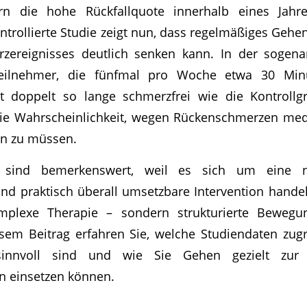
n die hohe Rückfallquote innerhalb eines Jahre
ntrollierte Studie zeigt nun, dass regelmäßiges Gehen
zereignisses deutlich senken kann. In der sogen
eilnehmer, die fünfmal pro Woche etwa 30 Min
st doppelt so lange schmerzfrei wie die Kontrollgr
die Wahrscheinlichkeit, wegen Rückenschmerzen medi
n zu müssen.
 sind bemerkenswert, weil es sich um eine nie
nd praktisch überall umsetzbare Intervention handelt
omplexe Therapie – sondern strukturierte Bewegu
iesem Beitrag erfahren Sie, welche Studiendaten zug
 sinnvoll sind und wie Sie Gehen gezielt zur
 einsetzen können.