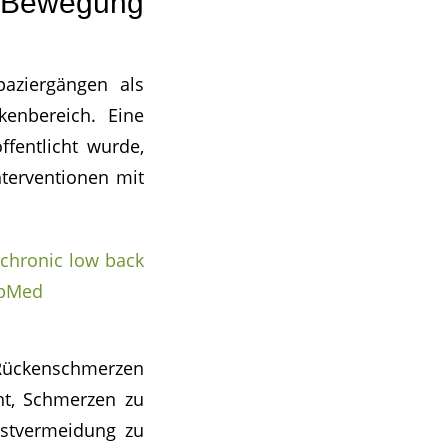
r Bewegung
aziergängen als
enbereich. Eine
ffentlicht wurde,
nterventionen mit
 chronic low back
ubMed
 Rückenschmerzen
ht, Schmerzen zu
gstvermeidung zu