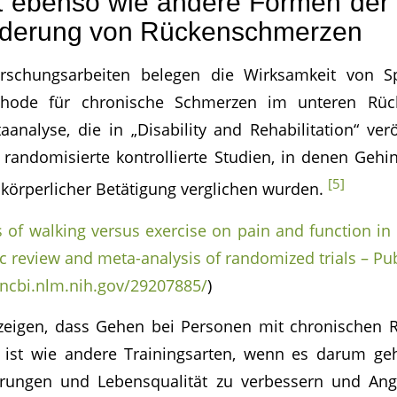
ft ebenso wie andere Formen de
inderung von Rückenschmerzen
rschungsarbeiten belegen die Wirksamkeit von Sp
hode für chronische Schmerzen im unteren Rück
nalyse, die in „Disability and Rehabilitation“ verö
 randomisierte kontrollierte Studien, in denen Gehi
[5]
körperlicher Betätigung verglichen wurden.
s of walking versus exercise on pain and function in
ic review and meta-analysis of randomized trials – P
ncbi.nlm.nih.gov/29207885/
)
 zeigen, dass Gehen bei Personen mit chronischen
v ist wie andere Trainingsarten, wenn es darum ge
erungen und Lebensqualität zu verbessern und An