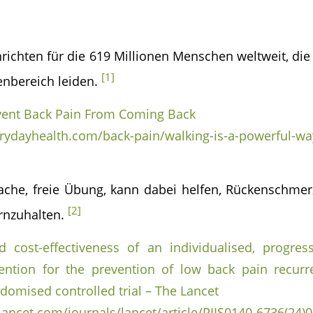
hrichten für die 619 Millionen Menschen weltweit, di
[1]
enbereich leiden.
vent Back Pain From Coming Back
rydayhealth.com/back-pain/walking-is-a-powerful-wa
fache, freie Übung, kann dabei helfen, Rückenschme
[2]
ernzuhalten.
d cost-effectiveness of an individualised, progre
ention for the prevention of low back pain recurr
domised controlled trial – The Lancet
ancet.com/journals/lancet/article/PIIS0140-6736(24)0