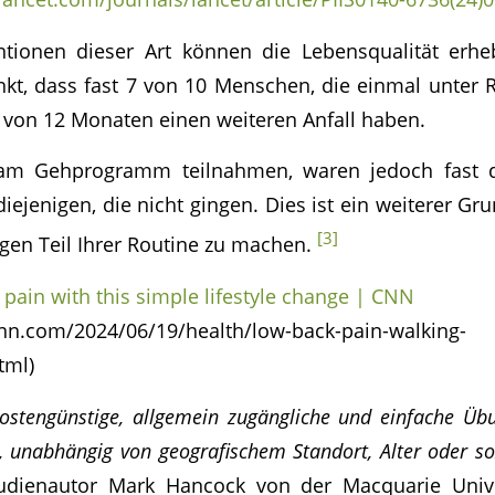
entionen dieser Art können die Lebensqualität erhe
t, dass fast 7 von 10 Menschen, die einmal unter
b von 12 Monaten einen weiteren Anfall haben.
 am Gehprogramm teilnahmen, waren jedoch fast 
iejenigen, die nicht gingen. Dies ist ein weiterer G
[3]
en Teil Ihrer Routine zu machen.
 pain with this simple lifestyle change | CNN
.cnn.com/2024/06/19/health/low-back-pain-walking-
tml)
ostengünstige, allgemein zugängliche und einfache Übu
, unabhängig von geografischem Standort, Alter oder 
tudienautor Mark Hancock von der Macquarie Unive