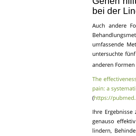
Gehen hil
bei der L
Auch andere Fo
Behandlungsmet
umfassende Metaa
untersuchte fünf
anderen Formen 
The effectivenes
pain: a systemat
(
https://pubmed.
Ihre Ergebnisse
genauso effekti
lindern, Behind