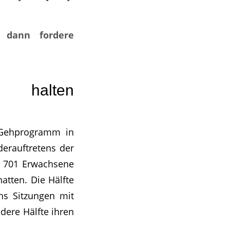
, dann fordere
 halten
 Gehprogramm in
derauftretens der
n 701 Erwachsene
atten. Die Hälfte
hs Sitzungen mit
ere Hälfte ihren