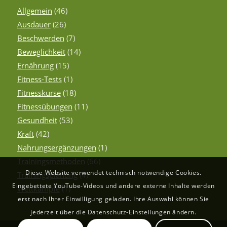
Allgemein
(46)
Ausdauer
(26)
Beschwerden
(7)
Beweglichkeit
(14)
Ernährung
(15)
Fitness-Tests
(1)
Fitnesskurse
(18)
Fitnessübungen
(11)
Gesundheit
(53)
Kraft
(42)
Nahrungsergänzungen
(1)
Trainingsmethoden
(66)
Diese Website verwendet technisch notwendige Cookies.
Trainingsplanung
(4)
Eingebettete YouTube-Videos und andere externe Inhalte werden
Wettkämpfe
(1)
erst nach Ihrer Einwilligung geladen. Ihre Auswahl können Sie
jederzeit über die Datenschutz-Einstellungen ändern.