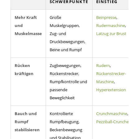
SCHWERPUNKTE
EINSTIEG
Mehr Kraft
Große
Beinpresse
,
und
Muskelgruppen,
Rudermaschine
,
Muskelmasse
Zug- und
Latzug zur Brust
Druckbewegungen,
Beine und Rumpf
Rücken
Zugbewegungen,
Rudern
,
kräftigen
Rückenstrecker,
Rückenstrecker-
Rumpfkontrolle und
Maschine
,
passende
Hyperextension
Beweglichkeit
Bauch und
Kontrollierte
Crunchmaschine
,
Rumpf
Rumpfbeugung,
Pezziball-Crunches
stabilisieren
Beckenbewegung
und Stabilisation