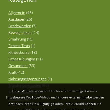
Allgemein
(46)
Ausdauer
(26)
Beschwerden
(7)
Beweglichkeit
(14)
Ernährung
(15)
Fitness-Tests
(1)
Fitnesskurse
(18)
Fitnessübungen
(11)
Gesundheit
(53)
Kraft
(42)
Nahrungsergänzungen
(1)
Trainingsmethoden
(66)
Diese Website verwendet technisch notwendige Cookies.
Trainingsplanung
(4)
Eingebettete YouTube-Videos und andere externe Inhalte werden
Wettkämpfe
(1)
erst nach Ihrer Einwilligung geladen. Ihre Auswahl können Sie