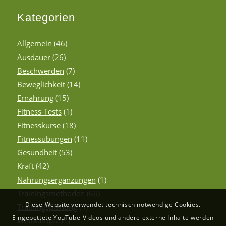
Kategorien
Allgemein
(46)
Ausdauer
(26)
Beschwerden
(7)
Beweglichkeit
(14)
Ernährung
(15)
Fitness-Tests
(1)
Fitnesskurse
(18)
Fitnessübungen
(11)
Gesundheit
(53)
Kraft
(42)
Nahrungsergänzungen
(1)
Trainingsmethoden
(66)
Diese Website verwendet technisch notwendige Cookies.
Trainingsplanung
(4)
Eingebettete YouTube-Videos und andere externe Inhalte werden
Wettkämpfe
(1)