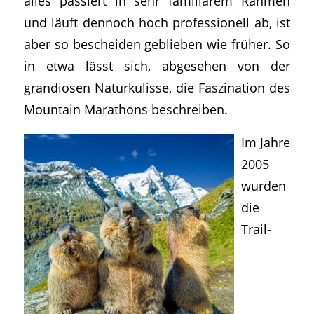
alles passiert in sehr familiärem Rahmen
und läuft dennoch hoch professionell ab, ist
aber so bescheiden geblieben wie früher. So
in etwa lässt sich, abgesehen von der
grandiosen Naturkulisse, die Faszination des
Mountain Marathons beschreiben.
Im Jahre
2005
wurden
die
Trail-