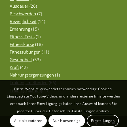
Ausdauer
(26)
Beschwerden
(7)
Beweglichkeit
(14)
Ernährung
(15)
Fitness-Tests
(1)
Fitnesskurse
(18)
Fitnessübungen
(11)
Gesundheit
(53)
Kraft
(42)
Nahrungsergänzungen
(1)
Trainingsmethoden
(66)
Diese Website verwendet technisch notwendige Cookies.
Trainingsplanung
(4)
Eingebettete YouTube-Videos und andere externe Inhalte werden
Wettkämpfe
(1)
erst nach Ihrer Einwilligung geladen. Ihre Auswahl können Sie
jederzeit über die Datenschutz-Einstellungen ändern.
Alle akzeptieren
Nur Notwendige
Einstellungen
© Copyright - Der Fitnessberater