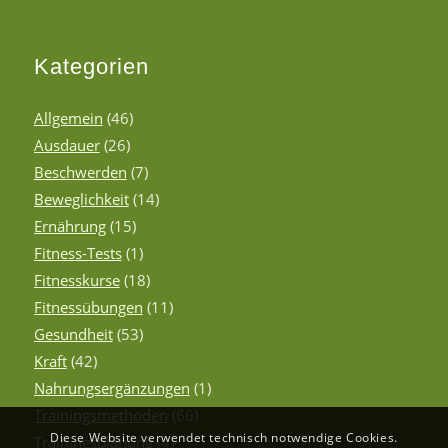
Kategorien
Allgemein
(46)
Ausdauer
(26)
Beschwerden
(7)
Beweglichkeit
(14)
Ernährung
(15)
Fitness-Tests
(1)
Fitnesskurse
(18)
Fitnessübungen
(11)
Gesundheit
(53)
Kraft
(42)
Nahrungsergänzungen
(1)
Trainingsmethoden
(66)
Diese Website verwendet technisch notwendige Cookies.
Trainingsplanung
(4)