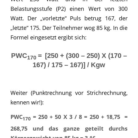
Belastungsstufe (P2) einen Wert von 300
Watt. Der „vorletzte“ Puls betrug 167, der
„letzte“ 175. Der Teilnehmer wog 85 kg. In die
Formel eingesetzt ergibt sich:
PWC
=
[250 + (300 – 250) X (170 –
170
167) / 175 – 167)] / Kgw
Weiter (Punktrechnung vor Strichrechnung,
kennen wir!):
PWC
= 250 + 50 X 3 / 8 = 250 + 18,75 =
170
268,75 und das ganze geteilt durchs
Körpergewicht von 85 kg = 3,16