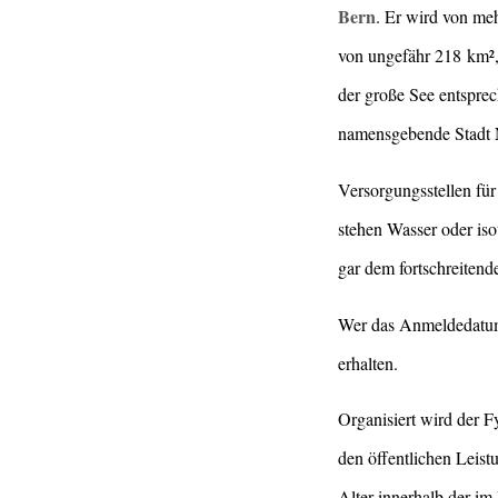
Bern
. Er wird v
on meh
von ungefähr 218 km², 
der große See entspre
namensgebende Stadt N
Versorgungsstellen für
stehen Wasser oder is
gar dem fortschreitend
Wer das Anmeldedatum 
erhalten.
Organisiert wird der
F
den öffentlichen Leis
Alter innerhalb der i