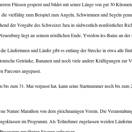
reren Flüssen gespeist und bildet mit seiner Länge von gut 30 Kilomet
die vielfältig zum Beispiel zum Angeln, Schwimmen und Segeln genutzt
chend der Vorgabe des Schweizer Jura in südwestlich-nordöstlicher Ric
euenburg liegt an seinem nördlichen Ende, Yverdon-les-Bains an der 
 die Läuferinnen und Läufer gibt es entlang der Strecke in etwa alle fün
otonische Getränke, Bananen und noch viele andere Kräftigungen zur 
en Parcours angepasst.
bis zum 31. Mai verpasst hat, kann seine Startnummer noch bis zum 2
yne Nature Marathon von dem gleichnamigen Verein. Die Veranstaltung
tungsklassen im Programm. Als Teilnehmer zugelassen werden Läuferinn
m Programm erwähnten Spanne aufweisen.