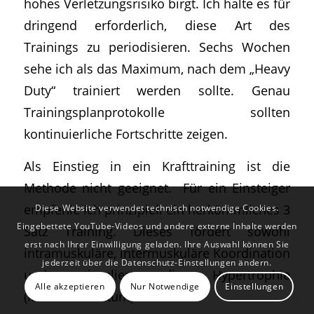
hohes Verletzungsrisiko birgt. Ich halte es für
dringend erforderlich, diese Art des
Trainings zu periodisieren. Sechs Wochen
sehe ich als das Maximum, nach dem „Heavy
Duty“ trainiert werden sollte. Genau
Trainingsplanprotokolle sollten
kontinuierliche Fortschritte zeigen.
Als Einstieg in ein Krafttraining ist die
Methode nicht geeignet. Für ein Einsteiger
empfehle ich prinzipiell ein herkömmliches 3
Diese Website verwendet technisch notwendige Cookies.
Eingebettete YouTube-Videos und andere externe Inhalte werden
Satz Training. Dieses fördert sowohl
erst nach Ihrer Einwilligung geladen. Ihre Auswahl können Sie
intramuskuläre, intermuskuläre Koordination
jederzeit über die Datenschutz-Einstellungen ändern.
und stimuliert die Hypertrophie
Alle akzeptieren
Nur Notwendige
Einstellungen
(Muskelwachstum).