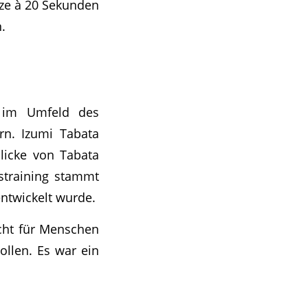
ätze à 20 Sekunden
.
d im Umfeld des
ern. Izumi Tabata
licke von Tabata
straining stammt
entwickelt wurde.
icht für Menschen
ollen. Es war ein