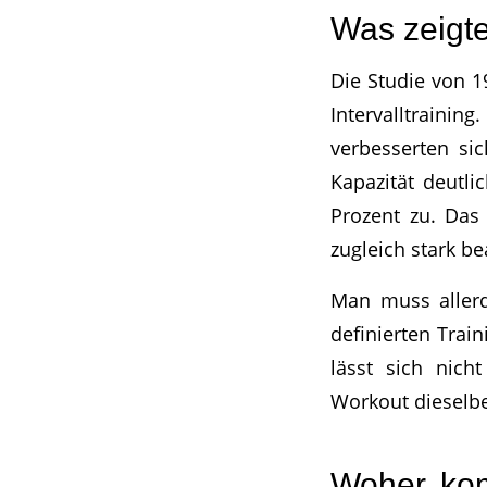
Was zeigte
Die Studie von 1
Intervalltraini
verbesserten si
Kapazität deutl
Prozent zu. Das
zugleich stark b
Man muss allerd
definierten Trai
lässt sich nich
Workout dieselbe
Woher kom