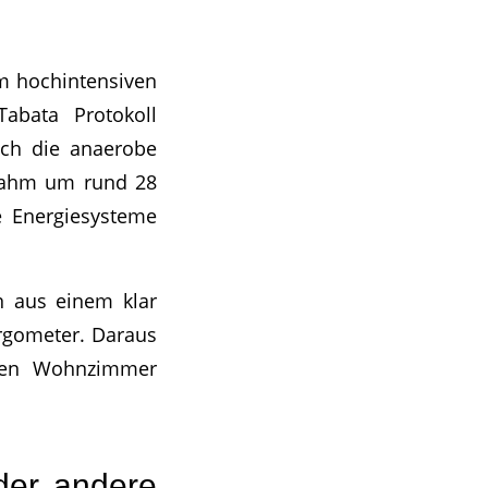
em hochintensiven
Tabata Protokoll
uch die anaerobe
 nahm um rund 28
e Energiesysteme
n aus einem klar
Ergometer. Daraus
nuten Wohnzimmer
der andere