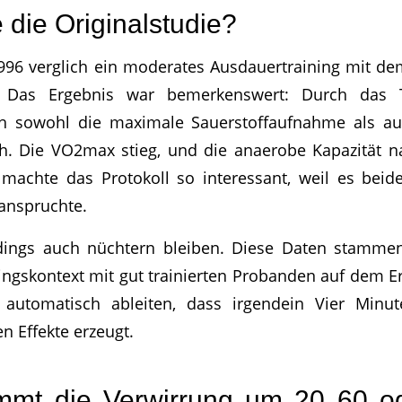
 die Originalstudie?
996 verglich ein moderates Ausdauertraining mit d
ng. Das Ergebnis war bemerkenswert: Durch das 
ch sowohl die maximale Sauerstoffaufnahme als a
ich. Die VO2max stieg, und die anaerobe Kapazität
 machte das Protokoll so interessant, weil es beid
eanspruchte.
ings auch nüchtern bleiben. Diese Daten stamme
ningskontext mit gut trainierten Probanden auf dem 
t automatisch ableiten, dass irgendein Vier Mi
n Effekte erzeugt.
mt die Verwirrung um 20 60 o