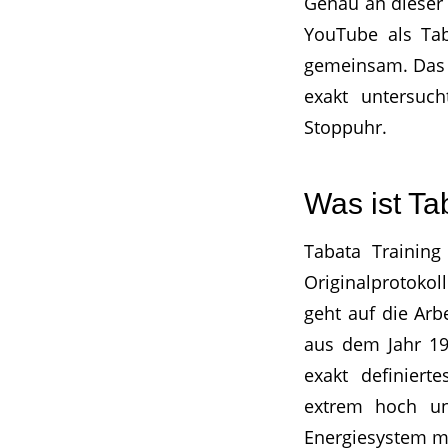
Genau an dieser 
YouTube als Tab
gemeinsam. Das i
exakt untersuch
Stoppuhr.
Was ist Ta
Tabata Training 
Originalprotoko
geht auf die Arb
aus dem Jahr 19
exakt definiert
extrem hoch un
Energiesystem ma