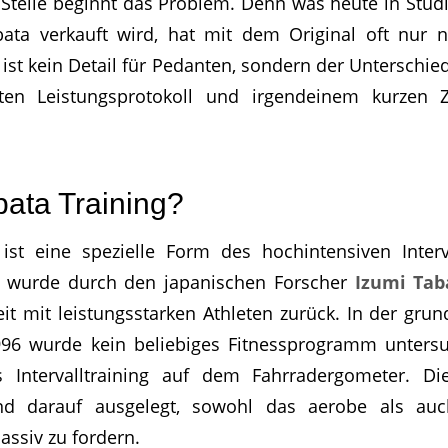
Stelle beginnt das Problem. Denn was heute in Stud
ata verkauft wird, hat mit dem Original oft nu
st kein Detail für Pedanten, sondern der Unterschi
ten Leistungsprotokoll und irgendeinem kurzen Zi
bata Training?
ist eine spezielle Form des hochintensiven Interv
ll wurde durch den japanischen Forscher
Izumi Tab
eit mit leistungsstarken Athleten zurück. In der gru
96 wurde kein beliebiges Fitnessprogramm untersu
es Intervalltraining auf dem Fahrradergometer. D
d darauf ausgelegt, sowohl das aerobe als au
ssiv zu fordern.