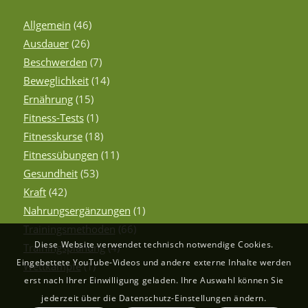
Allgemein
(46)
Ausdauer
(26)
Beschwerden
(7)
Beweglichkeit
(14)
Ernährung
(15)
Fitness-Tests
(1)
Fitnesskurse
(18)
Fitnessübungen
(11)
Gesundheit
(53)
Kraft
(42)
Nahrungsergänzungen
(1)
Trainingsmethoden
(66)
Diese Website verwendet technisch notwendige Cookies.
Trainingsplanung
(4)
Eingebettete YouTube-Videos und andere externe Inhalte werden
Wettkämpfe
(1)
erst nach Ihrer Einwilligung geladen. Ihre Auswahl können Sie
jederzeit über die Datenschutz-Einstellungen ändern.