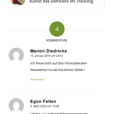
Kunst des Dehnens im Training
4
KOMMENTARE
Marion Diedrichs
15. Januar 2019 um 20:53
sagte:
Ich freue mich auf den Fitnessberater-
Newsletter! Vorab herzlichen DANK !
Antworten
Egon Felten
9. April 2023 um 12:06
sagte:
Ich bin an an Ihrem Fitnessprogramm