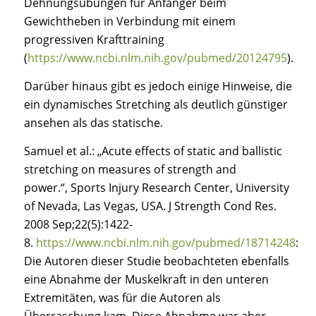
Dehnungsübungen für Anfänger beim
Gewichtheben in Verbindung mit einem
progressiven Krafttraining
(
https://www.ncbi.nlm.nih.gov/pubmed/20124795
).
Darüber hinaus gibt es jedoch einige Hinweise, die
ein dynamisches Stretching als deutlich günstiger
ansehen als das statische.
Samuel et al.:
„Acute effects of static and ballistic
stretching on measures of strength and
power.“, Sports Injury Research Center, University
of Nevada, Las Vegas, USA. J Strength Cond Res.
2008 Sep;22(5):1422-
8.
https://www.ncbi.nlm.nih.gov/pubmed/18714248
:
Die Autoren dieser Studie beobachteten ebenfalls
eine Abnahme der Muskelkraft in den unteren
Extremitäten, was für die Autoren als
Überraschung kam. Diese Abnahme war aber