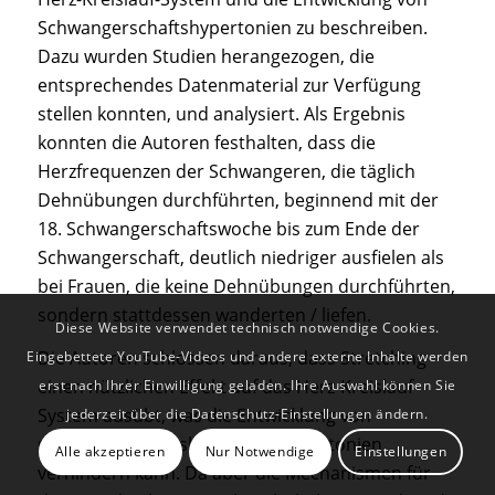
Schwangerschaftshypertonien zu beschreiben.
Dazu wurden Studien herangezogen, die
entsprechendes Datenmaterial zur Verfügung
stellen konnten, und analysiert. Als Ergebnis
konnten die Autoren festhalten, dass die
Herzfrequenzen der Schwangeren, die täglich
Dehnübungen durchführten, beginnend mit der
18. Schwangerschaftswoche bis zum Ende der
Schwangerschaft, deutlich niedriger ausfielen als
bei Frauen, die keine Dehnübungen durchführten,
sondern stattdessen wanderten / liefen.
Diese Website verwendet technisch notwendige Cookies.
Die Autoren schlossen daraus, dass Stretching
Eingebettete YouTube-Videos und andere externe Inhalte werden
einen nützlichen Effekt auf das Herz-Kreislauf-
erst nach Ihrer Einwilligung geladen. Ihre Auswahl können Sie
System ausübt, was die Entwicklung von
jederzeit über die Datenschutz-Einstellungen ändern.
schwangerschaftsbedingten Hypertonien
Alle akzeptieren
Nur Notwendige
Einstellungen
verhindern kann. Da aber die Mechanismen für