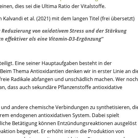
inen, dies sei die Ultima Ratio der Vitalstoffe.
alvandi et al. (2021) mit dem langen Titel (frei übersetzt)
r Reduzierung von oxidativem Stress und der Stärkung
 effektiver als eine Vitamin-D3-Ergänzung
“
teiligt. Eine seiner Hauptaufgaben besteht in der
eim Thema Antioxidantien denken wir in erster Linie an di
e freie Radikale abfangen und unschädlich machen. Wer noch
an, dass auch sekundäre Pflanzenstoffe antioxidative
ne und andere chemische Verbindungen zu synthetisieren, di
serem endogenen antioxidativen System. Dabei spielt
liche Betätigung können Entzündungsreaktionen ausgelöst
ktion begegnet. Er erhöht intern die Produktion von