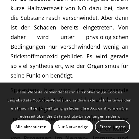
kurze Halbwertszeit von NO dazu bei, dass
die Substanz rasch verschwindet. Aber dann
ist der Schaden bereits eingetreten. Von
daher wird unter physiologischen
Bedingungen nur verschwindend wenig an
Stickstoffmonoxid gebildet. Es wird gerade
so viel synthetisiert, wie der Organismus für
seine Funktion benötigt.
Spätestens hier wird die herausragende
Diese Website verwendet technisch notwendige Cookies.
Rolle von Stickstoffmonoxid deutlich. Denn
Eingebettete YouTube-Videos und andere externe Inhalte werden
seine biologischen Funktionen scheinen
erst nach Ihrer Einwilligung geladen. Ihre Auswahl können Sie
jederzeit über die Datenschutz-Einstellungen ändern.
„endlos“ zu sein.
Es ist ein wichtiger
Alle akzeptieren
Nur Notwendige
Einstellungen
Regulator und Vermittler von einer Reihe
von Prozessen im Nerven-, Immun- und