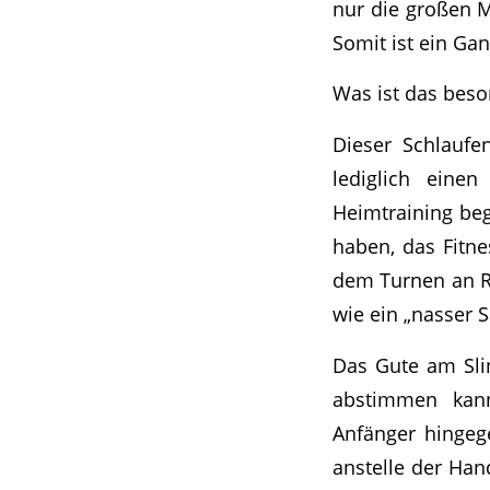
nur die großen M
Somit ist ein Ga
Was ist das beso
Dieser Schlaufen
lediglich ein
Heimtraining beg
haben, das Fitne
dem Turnen an Ri
wie ein „nasser 
Das Gute am Slin
abstimmen kann.
Anfänger hingeg
anstelle der Han