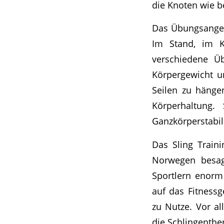
die Knoten wie b
Das Übungsangebo
Im Stand, im K
verschiedene Ü
Körpergewicht u
Seilen zu hänge
Körperhaltung
Ganzkörperstabi
Das Sling Train
Norwegen besage
Sportlern enorm 
auf das Fitnessg
zu Nutze. Vor a
die Schlingenthe