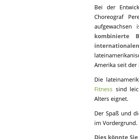
Bei der Entwic
Choreograf Per
aufgewachsen 
kombinierte B
internation
lateinamerikani
Amerika seit der 
Die lateinameri
Fitness
sind leic
Alters eignet.
Der Spaß und di
im Vordergrund. 
Dies könnte Sie