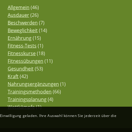
Allgemein
(46)
Ausdauer
(26)
Beschwerden
(7)
Beweglichkeit
(14)
Ernährung
(15)
Fitness-Tests
(1)
Fitnesskurse
(18)
Fitnessübungen
(11)
Gesundheit
(53)
Kraft
(42)
Nahrungsergänzungen
(1)
Trainingsmethoden
(66)
Trainingsplanung
(4)
Wettkämpfe
(1)
inwilligung geladen. Ihre Auswahl können Sie jederzeit über die