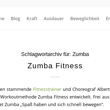
me
Blog
Kraft
Ausdauer
Beweglichkeit
E
Schlagwortarchiv für:
Zumba
Zumba Fitness
bien stammende
Fitnesstrainer
und Choreograf Alberto
e Workoutmethode Zumba Fitness entwickelt. Frei a
tet Zumba „Spaß haben und sich schnell bewegen“.