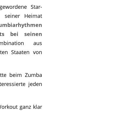
gewordene Star-
n seiner Heimat
Cumbiarhythmen
its bei seinen
mbination aus
gten Staaten von
ritte beim Zumba
eressierte jeden
orkout ganz klar