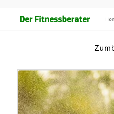
Ho
Zumb