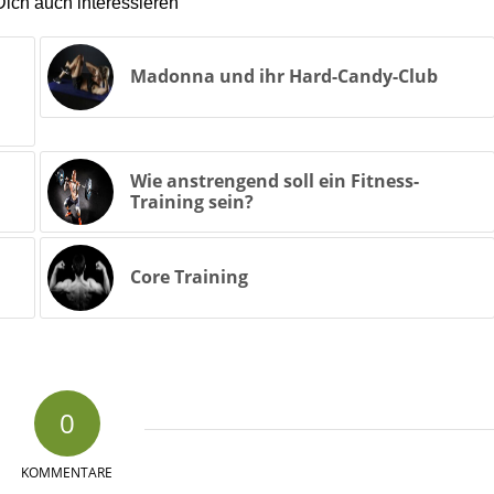
ich auch interessieren
Madonna und ihr Hard-Candy-Club
Wie anstrengend soll ein Fitness-
Training sein?
Core Training
0
KOMMENTARE