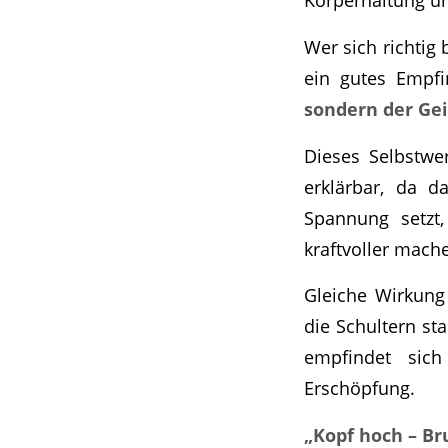
Wer sich richtig 
ein gutes Empf
sondern der Gei
Dieses Selbstwer
erklärbar, da d
Spannung setzt,
kraftvoller mach
Gleiche Wirkung 
die Schultern st
empfindet sic
Erschöpfung.
„Kopf hoch – Bru