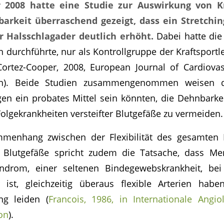
r 2008 hatte eine Studie zur Auswirkung von Kr
barkeit überraschend gezeigt, dass ein Stretch
 Halsschlagader deutlich erhöht.
Dabei hatte die
durchführte, nur als Kontrollgruppe der Kraftsport
ortez-Cooper, 2008, European Journal of Cardiovas
on). Beide Studien zusammengenommen weisen d
en ein probates Mittel sein könnten, die Dehnbarkei
olgekrankheiten versteifter Blutgefäße zu vermeiden.
menhang zwischen der Flexibilität des gesamten
r Blutgefäße spricht zudem die Tatsache, dass M
yndrom, einer seltenen Bindegewebskrankheit, be
 ist, gleichzeitig überaus flexible Arterien ha
ung leiden (
Francois, 1986, in Internationale Angio
ion
).