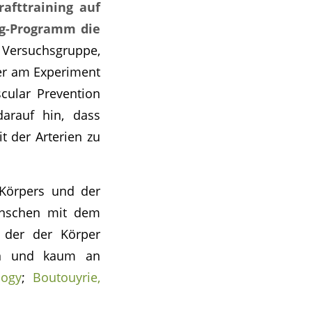
afttraining auf
ing-Programm die
 Versuchsgruppe,
ler am Experiment
cular Prevention
arauf hin, dass
t der Arterien zu
 Körpers und der
enschen mit dem
i der der Körper
ben und kaum an
logy
;
Boutouyrie,