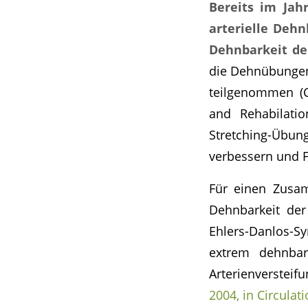
Bereits im Jah
arterielle Dehn
Dehnbarkeit der
die Dehnübungen 
teilgenommen (C
and Rehabilati
Stretching-Übung
verbessern und F
Für einen Zusam
Dehnbarkeit de
Ehlers-Danlos-S
extrem dehnbar
Arterienversteif
2004, in Circulat