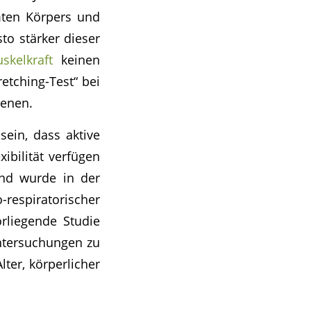
mten Körpers und
sto stärker dieser
skelkraft
keinen
etching-Test“ bei
ienen.
ein, dass aktive
ibilität verfügen
end wurde in der
respiratorischer
rliegende Studie
ntersuchungen zu
er, körperlicher