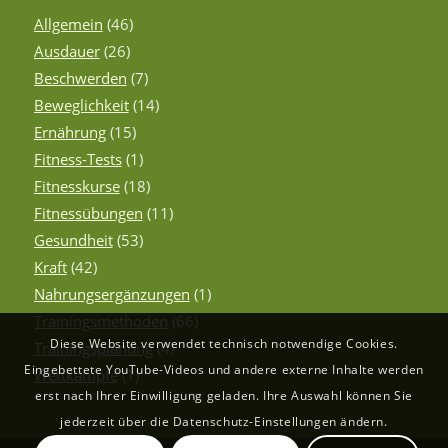
Allgemein
(46)
Ausdauer
(26)
Beschwerden
(7)
Beweglichkeit
(14)
Ernährung
(15)
Fitness-Tests
(1)
Fitnesskurse
(18)
Fitnessübungen
(11)
Gesundheit
(53)
Kraft
(42)
Nahrungsergänzungen
(1)
Trainingsmethoden
(66)
Diese Website verwendet technisch notwendige Cookies.
Trainingsplanung
(4)
Eingebettete YouTube-Videos und andere externe Inhalte werden
Wettkämpfe
(1)
erst nach Ihrer Einwilligung geladen. Ihre Auswahl können Sie
jederzeit über die Datenschutz-Einstellungen ändern.