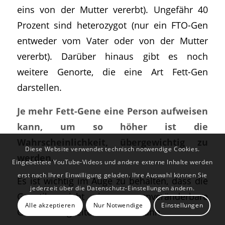
eins von der Mutter vererbt). Ungefähr 40
Prozent sind heterozygot (nur ein FTO-Gen
entweder vom Vater oder von der Mutter
vererbt). Darüber hinaus gibt es noch
weitere Genorte, die eine Art Fett-Gen
darstellen.
Je mehr Fett-Gene eine Person aufweisen
kann, um so höher ist die
Wahrscheinlichkeit, übergewichtig zu
Diese Website verwendet technisch notwendige Cookies.
werden.
Eingebettete YouTube-Videos und andere externe Inhalte werden
erst nach Ihrer Einwilligung geladen. Ihre Auswahl können Sie
Es ist wichtig im Auge zu behalten, dass die
jederzeit über die Datenschutz-Einstellungen ändern.
Genetik nicht immer unveränderbare
Alle akzeptieren
Nur Notwendige
Einstellungen
Gesetzmäßigkeiten diktieren kann.