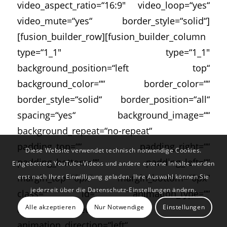
video_aspect_ratio=“16:9″ video_loop=“yes“
video_mute=“yes“ border_style=“solid“]
[fusion_builder_row][fusion_builder_column
type=“1_1″ type=“1_1″
background_position=“left top“
background_color=““ border_color=““
border_style=“solid“ border_position=“all“
spacing=“yes“ background_image=““
background_repeat=“no-repeat“
padding_top=““ padding_right=““
Diese Website verwendet technisch notwendige Cookies.
padding_bottom=““ padding_left=““
Eingebettete YouTube-Videos und andere externe Inhalte werden
margin_top=“0px“ margin_bottom=“0px“
erst nach Ihrer Einwilligung geladen. Ihre Auswahl können Sie
jederzeit über die Datenschutz-Einstellungen ändern.
class=““ id=““ animation_type=““
Alle akzeptieren
Nur Notwendige
Einstellungen
animation_speed=“0.3″
animation_direction=“left“