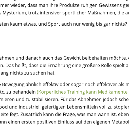
 immer wieder, dass man ihre Produkte ruhigen Gewissens g
 Mysterium, trotz intensiver sportlicher Maßnahmen, die auc
sten kaum etwas, und Sport auch nur wenig bis gar nichts?
ehmen und danach auch das Gewicht beibehalten möchte, da
. Das heißt, dass die Ernährung eine größere Rolle spielt a
ng nichts zu suchen hat.
e Bewegung ähnlich effektiv oder sogar noch effektiver al
tc. zu behandeln
(Körperliches Training kann Medikamente 
imieren und zu stabilisieren. Für das Abnehmen jedoch schei
ood und industriell gefertigten Lebensmitteln voll zu stop
seite fegt. Zusätzlich kann die Frage, was man wann ist, eb
ann einen ersten positiven Einfluss auf den eigenen Metab