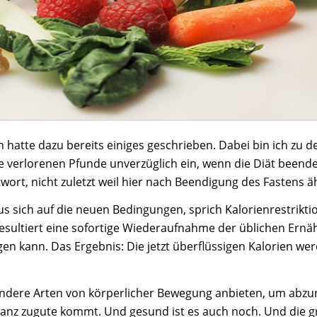
ch hatte dazu bereits einiges geschrieben. Dabei bin ich z
ie verlorenen Pfunde unverzüglich ein, wenn die Diät beende
ntwort, nicht zuletzt weil hier nach Beendigung des Fasten
s sich auf die neuen Bedingungen, sprich Kalorienrestriktion
resultiert eine sofortige Wiederaufnahme der üblichen Ernä
 kann. Das Ergebnis: Die jetzt überflüssigen Kalorien werd
andere Arten von körperlicher Bewegung anbieten, um abzu
ilanz zugute kommt. Und gesund ist es auch noch. Und die g