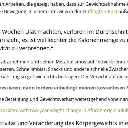
chen Arbeiten, die gezeigt haben, dass zur Gewichtsabnahm
che Bewegung. In einem Interview in der
Huffington-Post
äuße
5 Wochen Diät machten, verloren im Durchschnitt 
 sieht, es ist viel leichter die Kalorienmenge zu
ität zu verbrennen.“
, um abzunehmen und seinen Metabolismus auf Fettverbrennu
etzen. Schnellimbiss, Snacks und andere schnelle Zwischenm
ur Ernährung so gut wie nichts beitragen. Der Verzicht auf di
ressieren, dann fordere unbedingt meinen kostenlosen F
liche Betätigung und Gewichtsverlust weitestgehend voneina
sociated with two-year weight change in African-origin adul
tivität und Veränderung des Körpergewichts in ei