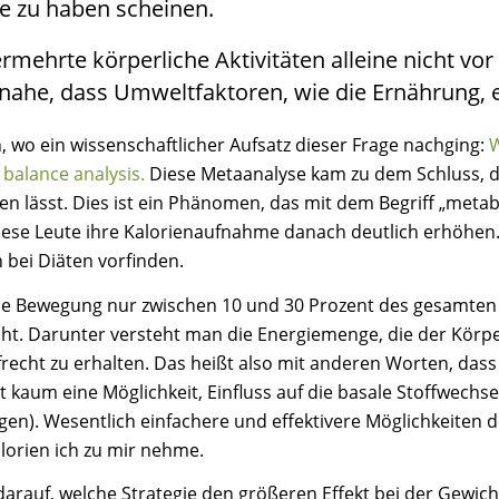
zu haben scheinen.
rmehrte körperliche Aktivitäten alleine nicht 
ahe, dass Umweltfaktoren, wie die Ernährung, ei
, wo ein wissenschaftlicher Aufsatz dieser Frage nachging:
W
 balance analysis.
Diese Metaanalyse kam zu dem Schluss, da
uten lässt. Dies ist ein Phänomen, das mit dem Begriff „met
ese Leute ihre Kalorienaufnahme danach deutlich erhöhen. D
 bei Diäten vorfinden.
iche Bewegung nur zwischen 10 und 30 Prozent des gesamten
. Darunter versteht man die Energiemenge, die der Körpe
echt zu erhalten. Das heißt also mit anderen Worten, dass 
ibt kaum eine Möglichkeit, Einfluss auf die basale Stoffwec
. Wesentlich einfachere und effektivere Möglichkeiten de
alorien ich zu mir nehme.
s darauf, welche Strategie den größeren Effekt bei der Gewi