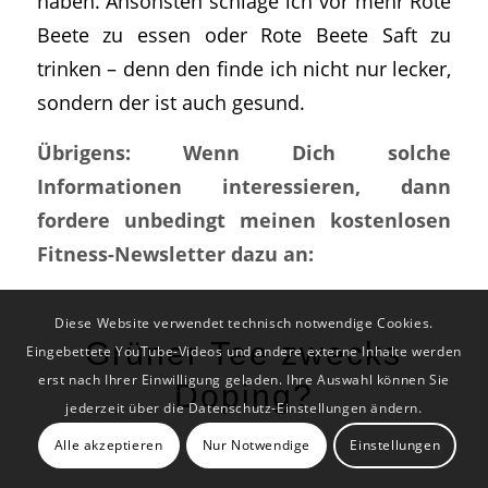
haben. Ansonsten schlage ich vor mehr Rote
Beete zu essen oder Rote Beete Saft zu
trinken – denn den finde ich nicht nur lecker,
sondern der ist auch gesund.
Übrigens: Wenn Dich solche
Informationen interessieren, dann
fordere unbedingt meinen kostenlosen
Fitness-Newsletter dazu an:
Diese Website verwendet technisch notwendige Cookies.
Grüner Tee zwecks
Eingebettete YouTube-Videos und andere externe Inhalte werden
erst nach Ihrer Einwilligung geladen. Ihre Auswahl können Sie
Doping?
jederzeit über die Datenschutz-Einstellungen ändern.
Alle akzeptieren
Nur Notwendige
Einstellungen