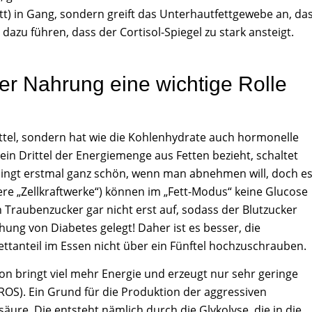
tt) in Gang, sondern greift das Unterhautfettgewebe an, da
t dazu führen, dass der Cortisol-Spiegel zu stark ansteigt.
er Nahrung eine wichtige Rolle
ittel, sondern hat wie die Kohlenhydrate auch hormonelle
in Drittel der Energiemenge aus Fetten bezieht, schaltet
lingt erstmal ganz schön, wenn man abnehmen will, doch e
re „Zellkraftwerke“) können im „Fett-Modus“ keine Glucose
raubenzucker gar nicht erst auf, sodass der Blutzucker
ehung von Diabetes gelegt! Daher ist es besser, die
tanteil im Essen nicht über ein Fünftel hochzuschrauben.
on bringt viel mehr Energie und erzeugt nur sehr geringe
ROS). Ein Grund für die Produktion der aggressiven
äure. Die entsteht nämlich durch die Glykolyse, die in die