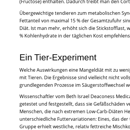
(Fructose) enthalten. Dadurch treibt man den Corti
Übergewichtige tendieren zum metabolischen Synd
Fettanteil von maximal 15 % der Gesamtzufuhr sinnv
Diät. Ist man mehr, erhöht sich die Stickstofflast
% Kohlenhydrate in der täglichen Kost empfehlens
Ein Tier-Experiment
Welche Auswirkungen eine Mangeldiät mit zu weni
mit Tieren. Die Ergebnisse sind vielleicht nicht v
grundlegenden Prozesse im Säugerstoffwechsel w
Wissenschaftler vom Beth Israel Deaconess Medic
getestet und festgestellt, dass sie Gefäßschäden
Menschen, die nach extremen Low-Carb-Diäten Her
unterschiedliche Futtervariationen: Eines, das de
Gruppe erhielt westliche, relativ fettreiche Misch