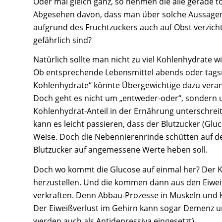
Oder mal gleich ganz, so nehmen die alle gerade to
Abgesehen davon, dass man über solche Aussagen 
aufgrund des Fruchtzuckers auch auf Obst verzichte
gefährlich sind?
Natürlich sollte man nicht zu viel Kohlenhydrate 
Ob entsprechende Lebensmittel abends oder tagsübe
Kohlenhydrate“ könnte Übergewichtige dazu veranl
Doch geht es nicht um „entweder-oder“, sondern 
Kohlenhydrat-Anteil in der Ernährung unterschrei
kann es leicht passieren, dass der Blutzucker (Glu
Weise. Doch die Nebennierenrinde schütten auf de
Blutzucker auf angemessene Werte heben soll.
Doch wo kommt die Glucose auf einmal her? Der K
herzustellen. Und die kommen dann aus den Eiwei
verkraften. Denn Abbau-Prozesse in Muskeln und
Der Eiweißverlust im Gehirn kann sogar Demenz 
werden auch als Antidepressiva eingesetzt).