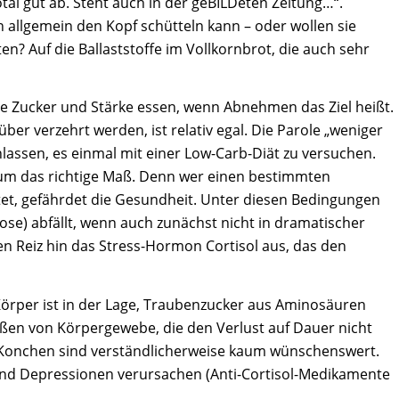
tal gut ab. Steht auch in der geBILDeten Zeitung…“.
allgemein den Kopf schütteln kann – oder wollen sie
n? Auf die Ballaststoffe im Vollkornbrot, die auch sehr
wie Zucker und Stärke essen, wenn Abnehmen das Ziel heißt.
r verzehrt werden, ist relativ egal. Die Parole „weniger
assen, es einmal mit einer Low-Carb-Diät zu versuchen.
um das richtige Maß. Denn wer einen bestimmten
tet, gefährdet die Gesundheit. Unter diesen Bedingungen
cose) abfällt, wenn auch zunächst nicht in dramatischer
n Reiz hin das Stress-Hormon Cortisol aus, das den
örper ist in der Lage, Traubenzucker aus Aminosäuren
ßen von Körpergewebe, die den Verlust auf Dauer nicht
 Konchen sind verständlicherweise kaum wünschenswert.
und Depressionen verursachen (Anti-Cortisol-Medikamente