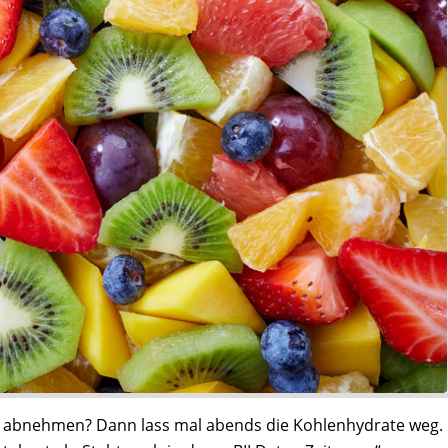
illst abnehmen? Dann lass mal abends die Kohlenhydrate weg.