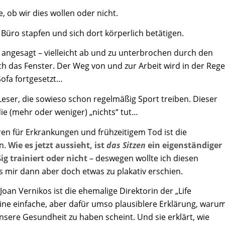
ge, ob wir dies wollen oder nicht.
Büro stapfen und sich dort körperlich betätigen.
n angesagt – vielleicht ab und zu unterbrochen durch den
rch das Fenster. Der Weg von und zur Arbeit wird in der Rege
ofa fortgesetzt…
 Leser, die sowieso schon regelmäßig Sport treiben. Dieser
die (mehr oder weniger) „nichts“ tut…
ren für Erkrankungen und frühzeitigem Tod ist die
n.
Wie es jetzt aussieht, ist
das Sitzen
ein eigenständiger
g trainiert oder nicht
– deswegen wollte ich diesen
 mir dann aber doch etwas zu plakativ erschien.
Joan Vernikos ist die ehemalige Direktorin der „Life
 eine einfache, aber dafür umso plausiblere Erklärung, waru
nsere Gesundheit zu haben scheint. Und sie erklärt, wie