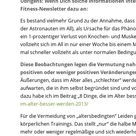
Übrigens: Wenn Dich solche Informationen inte
Fitness-Newsletter dazu an:
Es bestand vielmehr Grund zu der Annahme, dass die
der Astronauten im All), als Ursache für das Phä
ein 1-prozentiger Verlust von Knochen- und Muskel
vollzieht sich im All in nur einer Woche bis einem 
mal schneller vollzieht als unter normalen Beding
Diese Beobachtungen legen die Vermutung nahe, 
positiven oder weniger positiven Veränderungen
Äußerungen, dass im Alter alles „schlechter“ werde
aufwarten, die in ihm selbst begründet sind und v
dazu habe ich im Beitrag „8 Dinge, die im Alter b
im-alter-besser-werden-2013/
Für die Vermeidung von „altersbedingten“ Leiden 
körperlichen Trainings. Das stellt „nur“ die halbe 
mehr oder weniger regelmäßige und sich wieder