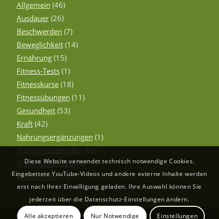
Allgemein
(46)
Ausdauer
(26)
Beschwerden
(7)
Beweglichkeit
(14)
Ernährung
(15)
Fitness-Tests
(1)
Fitnesskurse
(18)
Fitnessübungen
(11)
Gesundheit
(53)
Kraft
(42)
Nahrungsergänzungen
(1)
Trainingsmethoden
(66)
Diese Website verwendet technisch notwendige Cookies.
Trainingsplanung
(4)
Eingebettete YouTube-Videos und andere externe Inhalte werden
Wettkämpfe
(1)
erst nach Ihrer Einwilligung geladen. Ihre Auswahl können Sie
jederzeit über die Datenschutz-Einstellungen ändern.
Alle akzeptieren
Nur Notwendige
Einstellungen