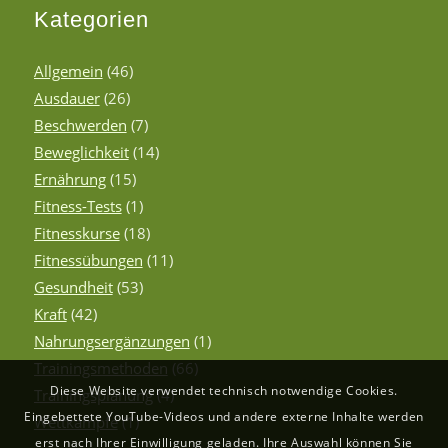
Kategorien
Allgemein
(46)
Ausdauer
(26)
Beschwerden
(7)
Beweglichkeit
(14)
Ernährung
(15)
Fitness-Tests
(1)
Fitnesskurse
(18)
Fitnessübungen
(11)
Gesundheit
(53)
Kraft
(42)
Nahrungsergänzungen
(1)
Trainingsmethoden
(66)
Diese Website verwendet technisch notwendige Cookies.
Trainingsplanung
(4)
Eingebettete YouTube-Videos und andere externe Inhalte werden
Wettkämpfe
(1)
erst nach Ihrer Einwilligung geladen. Ihre Auswahl können Sie