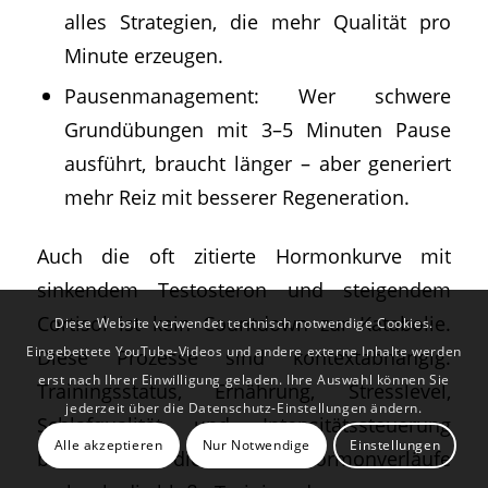
alles Strategien, die mehr Qualität pro
Minute erzeugen.
Pausenmanagement: Wer schwere
Grundübungen mit 3–5 Minuten Pause
ausführt, braucht länger – aber generiert
mehr Reiz mit besserer Regeneration.
Auch die oft zitierte Hormonkurve mit
sinkendem Testosteron und steigendem
Cortisol ist kein Countdown zur Katabolie.
Diese Website verwendet technisch notwendige Cookies.
Eingebettete YouTube-Videos und andere externe Inhalte werden
Diese Prozesse sind kontextabhängig:
erst nach Ihrer Einwilligung geladen. Ihre Auswahl können Sie
Trainingsstatus, Ernährung, Stresslevel,
jederzeit über die Datenschutz-Einstellungen ändern.
Schlafqualität und Intensitätssteuerung
Alle akzeptieren
Nur Notwendige
Einstellungen
beeinflussen die akuten Hormonverläufe