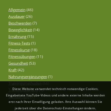
Allgemein
(46)
Ausdauer
(26)
Beschwerden
(7)
Beweglichkeit
(14)
Ernährung
(15)
Fitness-Tests
(1)
Fitnesskurse
(18)
Fitnessübungen
(11)
Gesundheit
(53)
Kraft
(42)
Nahrungsergänzungen
(1)
Trainingsmethoden
(66)
Diese Website verwendet technisch notwendige Cookies.
Trainingsplanung
(4)
Eingebettete YouTube-Videos und andere externe Inhalte werden
Wettkämpfe
(1)
erst nach Ihrer Einwilligung geladen. Ihre Auswahl können Sie
jederzeit über die Datenschutz-Einstellungen ändern.