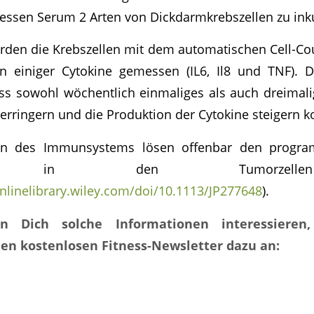
essen Serum 2 Arten von Dickdarmkrebszellen zu ink
den die Krebszellen mit dem automatischen Cell-Co
n einiger Cytokine gemessen (IL6, Il8 und TNF). D
ass sowohl wöchentlich einmaliges als auch dreimali
verringern und die Produktion der Cytokine steigern k
en des Immunsystems lösen offenbar den program
ose) in den Tumorzel
onlinelibrary.wiley.com/doi/10.1113/JP277648
).
n Dich solche Informationen interessieren
en kostenlosen Fitness-Newsletter dazu an: