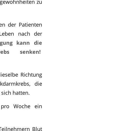
tgewohnheiten zu
en der Patienten
s Leben nach der
igung kann die
rebs senken!
dieselbe Richtung
ckdarmkrebs, die
sich hatten.
l pro Woche ein
Teilnehmern Blut