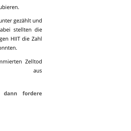
ubieren.
unter gezählt und
abei stellten die
gen HIIT die Zahl
onnten.
mierten Zelltod
len aus
, dann fordere