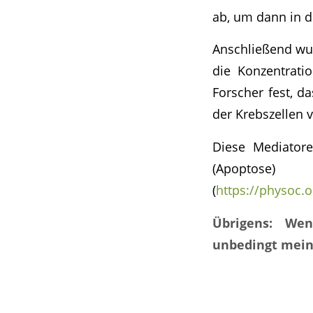
ab, um dann in d
Anschließend wur
die Konzentratio
Forscher fest, d
der Krebszellen 
Diese Mediator
(Apopt
(
https://physoc.
Übrigens: Wen
unbedingt mein