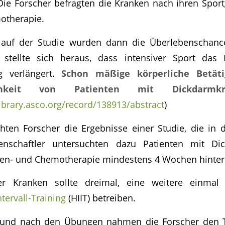
Die Forscher befragten die Kranken nach ihren Spor
otherapie.
lauf der Studie wurden dann die Überlebenschanc
i stellte sich heraus, dass intensiver Sport da
g verlängert.
Schon mäßige körperliche Betät
lichkeit von Patienten mit Dickdarmk
ibrary.asco.org/record/138913/abstract
)
chten Forscher die Ergebnisse einer Studie, die in 
enschaftler untersuchten dazu Patienten mit Di
len- und Chemotherapie mindestens 4 Wochen hinter 
r Kranken sollte dreimal, eine weitere einma
tervall-Training
(HIIT) betreiben.
 und nach den Übungen nahmen die Forscher den 