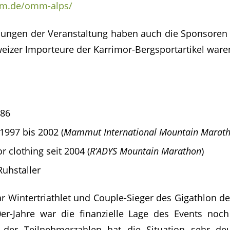
mm.de/omm-alps/
ungen der Veranstaltung haben auch die Sponsoren 
eizer Importeure der Karrimor-Bergsportartikel war
986
997 bis 2002 (
Mammut International Mountain Marat
 clothing seit 2004 (
R’ADYS Mountain Marathon
)
Ruhstaller
ar Wintertriathlet und Couple-Sieger des Gigathlon de
er-Jahre war die finanzielle Lage des Events noch
der Teilnehmerzahlen hat die Situation sehr deut