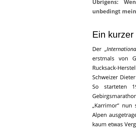
Übrigens: Wen
unbedingt mein
Ein kurzer
Der „
Internation
erstmals von G
Rucksack-Herstel
Schweizer Dieter
So starteten 
Gebirgsmaratho
„Karrimor“ nun 
Alpen ausgetrag
kaum etwas Vergl