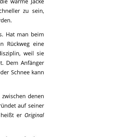
 die warme Jacke
hneller zu sein,
rden.
es. Hat man beim
en Rückweg eine
sziplin, weil sie
ist. Dem Anfänger
 oder Schnee kann
, zwischen denen
ündet auf seiner
 heißt er
Original