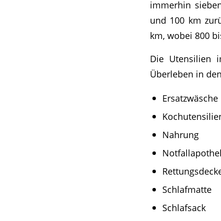
immerhin sieben
und 100 km zurüc
km, wobei 800 b
Die Utensilien 
Überleben in den
Ersatzwäsche
Kochutensilie
Nahrung
Notfallapothe
Rettungsdeck
Schlafmatte
Schlafsack