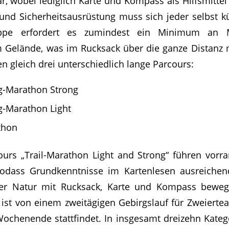
ar, wobei lediglich Karte und Kompass als Hilfsmittel
 und Sicherheitsausrüstung muss sich jeder selbst 
ppe erfordert es zumindest ein Minimum an M
 Gelände, was im Rucksack über die ganze Distanz m
n gleich drei unterschiedlich lange Parcours:
ng-Marathon Strong
ng-Marathon Light
thon
urs „Trail-Marathon Light and Strong“ führen vorr
dass Grundkenntnisse im Kartenlesen ausreichen
ger Natur mit Rucksack, Karte und Kompass bewegt
e ist von einem zweitägigen Gebirgslauf für Zweierte
ochenende stattfindet. In insgesamt dreizehn Kate