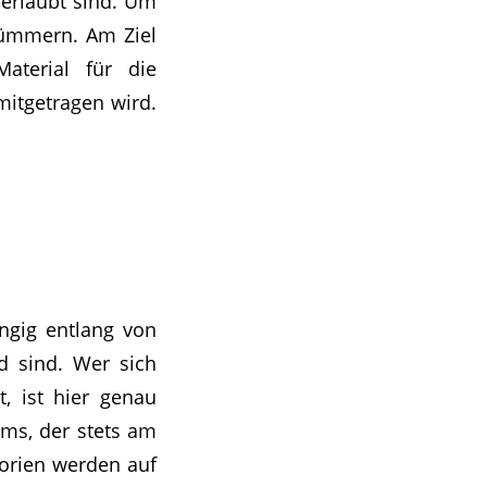
 erlaubt sind. Um
kümmern. Am Ziel
aterial für die
itgetragen wird.
angig entlang von
d sind. Wer sich
, ist hier genau
ams, der stets am
gorien werden auf