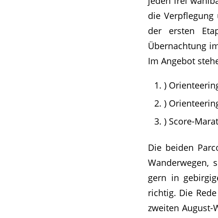
jeden frei wählb
die Verpflegung
der ersten Eta
Übernachtung im
Im Angebot stehe
) Orienteeri
) Orienteeri
) Score-Mara
Die beiden Parco
Wanderwegen, so
gern in gebirgi
richtig. Die Red
zweiten August-W