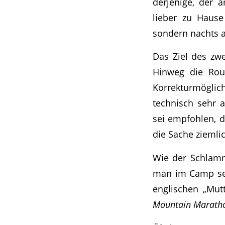
derjenige, der 
lieber zu Hause
sondern nachts a
Das Ziel des zw
Hinweg die Rou
Korrekturmöglich
technisch sehr a
sei empfohlen, d
die Sache ziemli
Wie der Schlamm
man im Camp sei
englischen „Mut
Mountain Marat