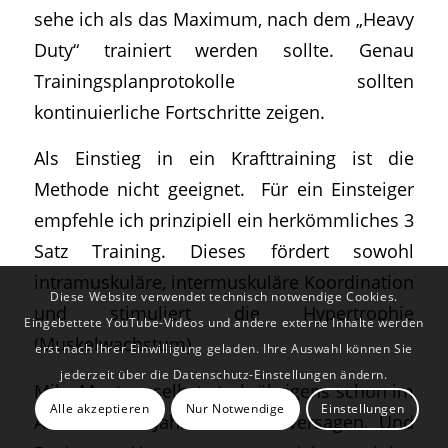
sehe ich als das Maximum, nach dem „Heavy
Duty“ trainiert werden sollte. Genau
Trainingsplanprotokolle sollten
kontinuierliche Fortschritte zeigen.
Als Einstieg in ein Krafttraining ist die
Methode nicht geeignet. Für ein Einsteiger
empfehle ich prinzipiell ein herkömmliches 3
Satz Training. Dieses fördert sowohl
intramuskuläre, intermuskuläre Koordination
Diese Website verwendet technisch notwendige Cookies.
und stimuliert die Hypertrophie
Eingebettete YouTube-Videos und andere externe Inhalte werden
(Muskelwachstum).
erst nach Ihrer Einwilligung geladen. Ihre Auswahl können Sie
jederzeit über die Datenschutz-Einstellungen ändern.
Mike Mentzer selbst starb übrigens schon im
Alle akzeptieren
Nur Notwendige
Einstellungen
Alter von 49 Jahren an Herzversagen. Und