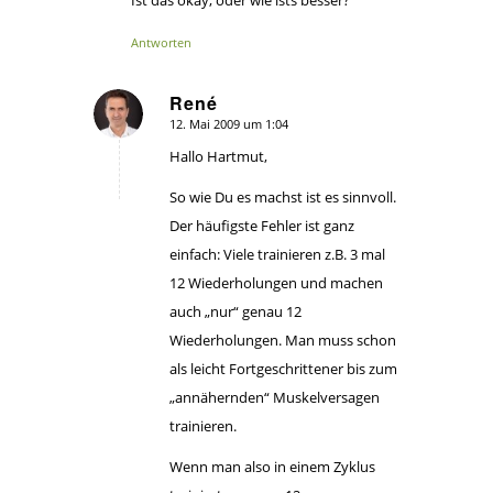
Ist das okay, oder wie ists besser?
Antworten
René
12. Mai 2009 um 1:04
sagte:
Hallo Hartmut,
So wie Du es machst ist es sinnvoll.
Der häufigste Fehler ist ganz
einfach: Viele trainieren z.B. 3 mal
12 Wiederholungen und machen
auch „nur“ genau 12
Wiederholungen. Man muss schon
als leicht Fortgeschrittener bis zum
„annähernden“ Muskelversagen
trainieren.
Wenn man also in einem Zyklus