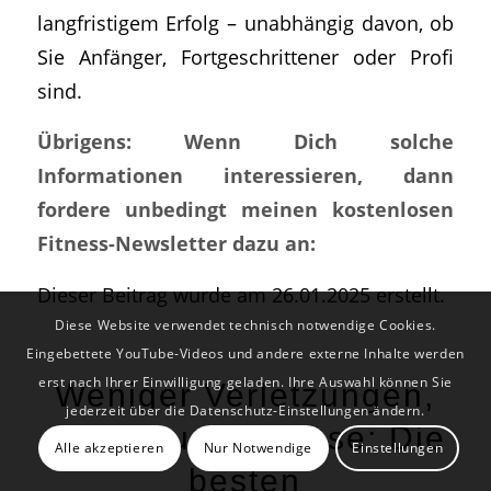
langfristigem Erfolg – unabhängig davon, ob
Sie Anfänger, Fortgeschrittener oder Profi
sind.
Übrigens: Wenn Dich solche
Informationen interessieren, dann
fordere unbedingt meinen kostenlosen
Fitness-Newsletter dazu an:
Dieser Beitrag wurde am 26.01.2025 erstellt.
Diese Website verwendet technisch notwendige Cookies.
Eingebettete YouTube-Videos und andere externe Inhalte werden
erst nach Ihrer Einwilligung geladen. Ihre Auswahl können Sie
Weniger Verletzungen,
jederzeit über die Datenschutz-Einstellungen ändern.
mehr Muskelmasse: Die
Alle akzeptieren
Nur Notwendige
Einstellungen
besten