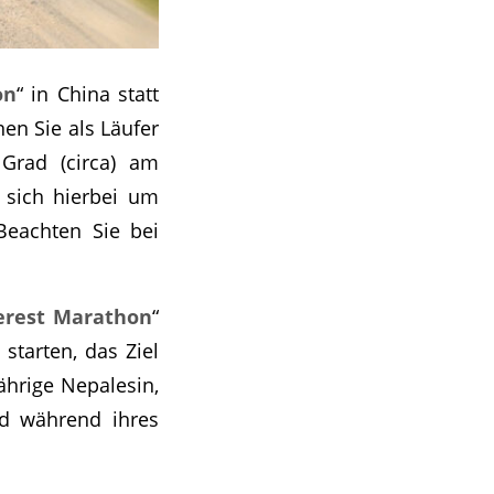
on
“ in China statt
en Sie als Läufer
Grad (circa) am
 sich hierbei um
Beachten Sie bei
erest Marathon
“
starten, das Ziel
ährige Nepalesin,
nd während ihres