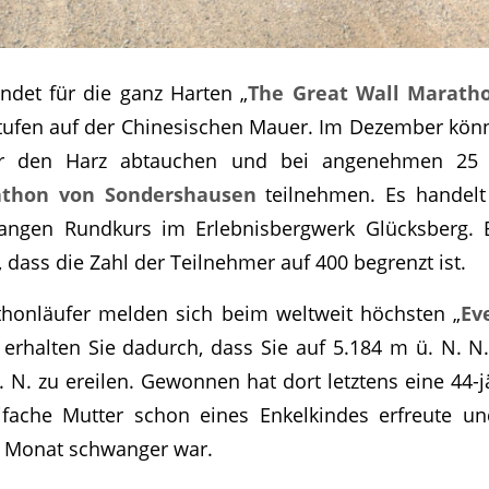
indet für die ganz Harten „
The Great Wall Marath
Stufen auf der Chinesischen Mauer. Im Dezember könn
r den Harz abtauchen und bei angenehmen 25 
athon von Sondershausen
teilnehmen. Es handelt
angen Rundkurs im Erlebnisbergwerk Glücksberg. 
 dass die Zahl der Teilnehmer auf 400 begrenzt ist.
thonläufer melden sich beim weltweit höchsten „
Ev
erhalten Sie dadurch, dass Sie auf 5.184 m ü. N. N. 
. N. zu ereilen. Gewonnen hat dort letztens eine 44-j
eifache Mutter schon eines Enkelkindes erfreute u
n Monat schwanger war.