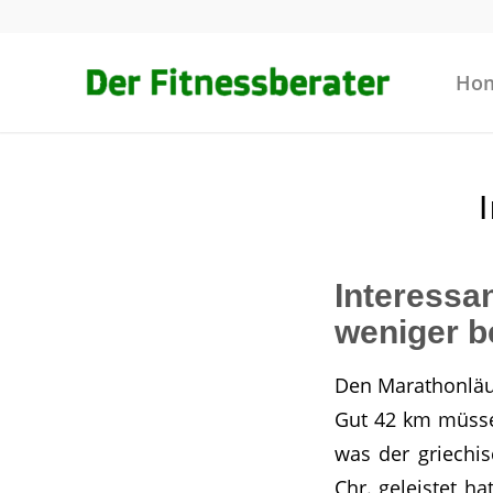
Ho
Interess
weniger b
Den Marathonläuf
Gut 42 km müssen
was der griechi
Chr. geleistet h