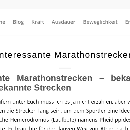
me
Blog
Kraft
Ausdauer
Beweglichkeit
E
Interessante Marathonstrecke
ante Marathonstrecken – bek
ekannte Strecken
ern unter Euch muss ich es ja nicht erzählen, aber w
 die Strecken lang sein, um dem Sportler eine Ide
sche Hemerodromos (Laufbote) namens Pheidippides
atte. Er brauchte für den langen Weg von Athen nach 