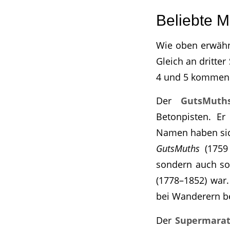
Beliebte M
Wie oben erwähn
Gleich an dritter 
4 und 5 komme
Der
GutsMuths
Betonpisten. E
Namen haben sic
GutsMuths
(1759 
sondern auch so 
(1778–1852) war.
bei Wanderern be
Der
Supermarath