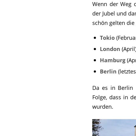
Wenn der Weg du
der Jubel und da
schön gelten die
Tokio
(Februar
London
(April)
Hamburg
(Apr
Berlin
(letzt
Da es in Berlin
Folge, dass in d
wurden.