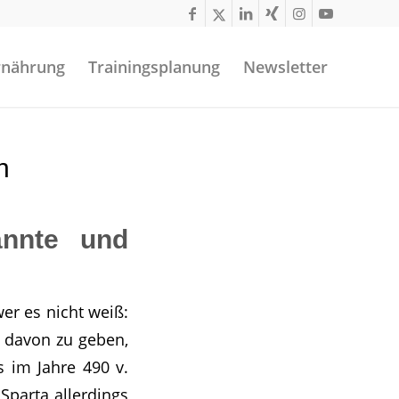
rnährung
Trainingsplanung
Newsletter
n
annte und
er es nicht weiß:
e davon zu geben,
 im Jahre 490 v.
Sparta allerdings