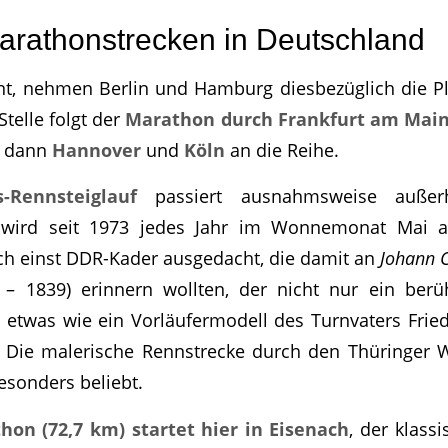
arathonstrecken in Deutschland
t, nehmen Berlin und Hamburg diesbezüglich die Plä
Stelle folgt der
Marathon durch Frankfurt am Mai
n dann
Hannover
und
Köln
an die Reihe.
-Rennsteiglauf
passiert ausnahmsweise außerha
r wird seit 1973 jedes Jahr im Wonnemonat Mai a
h einst DDR-Kader ausgedacht, die damit an
Johann C
– 1839) erinnern wollten, der nicht nur ein ber
etwas wie ein Vorläufermodell des Turnvaters Frie
 Die malerische Rennstrecke durch den Thüringer W
sonders beliebt.
on (72,7 km) startet hier in Eisenach
, der klass