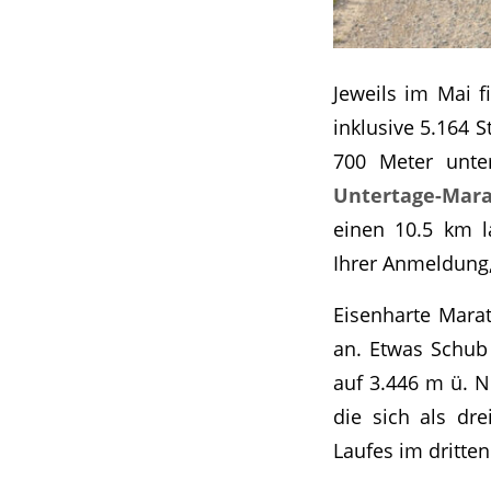
Jeweils im Mai f
inklusive 5.164 
700 Meter unte
Untertage-Mar
einen 10.5 km l
Ihrer Anmeldung,
Eisenharte Mara
an. Etwas Schub 
auf 3.446 m ü. N
die sich als dr
Laufes im dritte