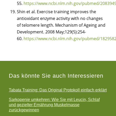
55.
https://www.ncbi.nlm.nih.gov/pubmed/208394
Shin et al. Exercise training improves the
antioxidant enzyme activity with no changes
of telomere length. Mechanism of Ageing and
Development. 2008 May;129(5):254-
60.
https://www.ncbi.nlm.nih.gov/pubmed/182958
Das könnte Sie auch Interessieren
Tabata Training: Das Original Protokoll einfach erklärt
Sarkopenie umkehren: Wie Sie mit Leucin, Schlaf
und gezielter Ernährung Muskelmasse
zurückgewinnen