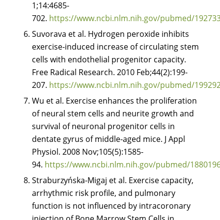
1;14:4685-
702.
https://www.ncbi.nlm.nih.gov/pubmed/19273
Suvorava et al. Hydrogen peroxide inhibits
exercise-induced increase of circulating stem
cells with endothelial progenitor capacity.
Free Radical Research. 2010 Feb;44(2):199-
207.
https://www.ncbi.nlm.nih.gov/pubmed/19929
Wu et al. Exercise enhances the proliferation
of neural stem cells and neurite growth and
survival of neuronal progenitor cells in
dentate gyrus of middle-aged mice. J Appl
Physiol. 2008 Nov;105(5):1585-
94.
https://www.ncbi.nlm.nih.gov/pubmed/188019
Straburzyńska-Migaj et al. Exercise capacity,
arrhythmic risk profile, and pulmonary
function is not influenced by intracoronary
injection of Bone Marrow Stem Cells in