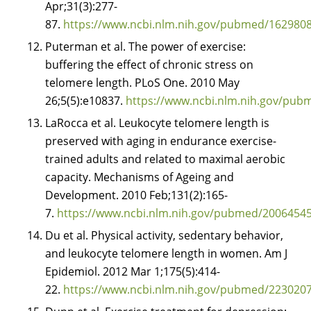
Apr;31(3):277-
87.
https://www.ncbi.nlm.nih.gov/pubmed/162980
Puterman et al. The power of exercise:
buffering the effect of chronic stress on
telomere length. PLoS One. 2010 May
26;5(5):e10837.
https://www.ncbi.nlm.nih.gov/pu
LaRocca et al. Leukocyte telomere length is
preserved with aging in endurance exercise-
trained adults and related to maximal aerobic
capacity. Mechanisms of Ageing and
Development. 2010 Feb;131(2):165-
7.
https://www.ncbi.nlm.nih.gov/pubmed/2006454
Du et al. Physical activity, sedentary behavior,
and leukocyte telomere length in women. Am J
Epidemiol. 2012 Mar 1;175(5):414-
22.
https://www.ncbi.nlm.nih.gov/pubmed/223020