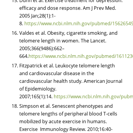
Dunn et al. Exercise treatment for depression:
efficacy and dose response. Am J Prev Med.
2005 Jan;28(1):1-
8.
https://www.ncbi.nlm.nih.gov/pubmed/1562654
Valdes et al. Obesity, cigarette smoking, and
telomere length in women. The Lancet.
2005;366(9486):662–
664.
https://www.ncbi.nlm.nih.gov/pubmed/161123
Fitzpatrick et al. Leukocyte telomere length
and cardiovascular disease in the
cardiovascular health study. American Journal
of Epidemiology.
2007;165(1):14.
https://www.ncbi.nlm.nih.gov/pu
Simpson et al. Senescent phenotypes and
telomere lengths of peripheral blood T-cells
mobilized by acute exercise in humans.
Exercise Immunology Review. 2010;16:40-