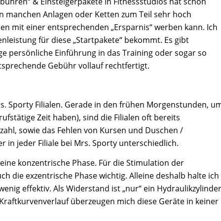
hren“ & Einsteigerpakete in Fitnessstudios hat schon
n manchen Anlagen oder Ketten zum Teil sehr hoch
en mit einer entsprechenden „Ersparnis“ werben kann. Ich
leistung für diese „Startpakete“ bekommt. Es gibt
e persönliche Einführung in das Training oder sogar so
tsprechende Gebühr vollauf rechtfertigt.
rs. Sporty Filialen. Gerade in den frühen Morgenstunden, u
stätige Zeit haben), sind die Filialen oft bereits
zahl, sowie das Fehlen von Kursen und Duschen /
in jeder Filiale bei Mrs. Sporty unterschiedlich.
 eine konzentrische Phase. Für die Stimulation der
uch die exzentrische Phase wichtig. Alleine deshalb halte ich
enig effektiv. Als Widerstand ist „nur“ ein Hydraulikzylinde
raftkurvenverlauf überzeugen mich diese Geräte in keiner