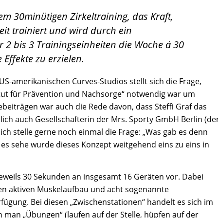
em 30minütigen Zirkeltraining, das Kraft,
t trainiert und wird durch ein
 2 bis 3 Trainingseinheiten die Woche á 30
 Effekte zu erzielen.
S-amerikanischen Curves-Studios stellt sich die Frage,
tut für Prävention und Nachsorge“ notwendig war um
beiträgen war auch die Rede davon, dass Steffi Graf das
eblich auch Gesellschafterin der Mrs. Sporty GmbH Berlin (de
: ich stelle gerne noch einmal die Frage: „Was gab es denn
 es sehe wurde dieses Konzept weitgehend eins zu eins in
 jeweils 30 Sekunden an insgesamt 16 Geräten vor. Dabei
den aktiven Muskelaufbau und acht sogenannte
ügung. Bei diesen „Zwischenstationen“ handelt es sich im
 man „Übungen“ (laufen auf der Stelle, hüpfen auf der