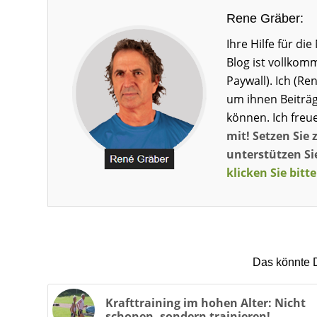
Rene Gräber:
Ihre Hilfe für d
Blog ist vollkom
Paywall). Ich (Re
um ihnen Beiträg
können. Ich freu
mit! Setzen Sie 
unterstützen Sie
klicken Sie bitte
Das könnte D
Krafttraining im hohen Alter: Nicht
schonen, sondern trainieren!