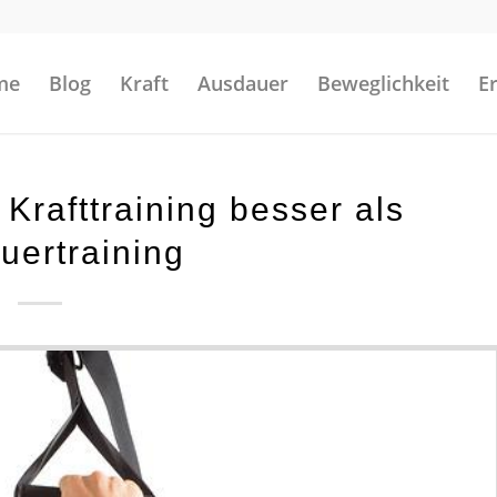
me
Blog
Kraft
Ausdauer
Beweglichkeit
E
rafttraining besser als
uertraining