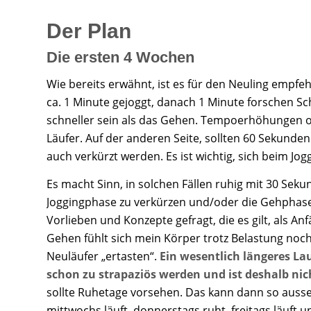
Der Plan
Die ersten 4 Wochen
Wie bereits erwähnt, ist es für den Neuling empfeh
ca. 1 Minute gejoggt, danach 1 Minute forschen Sc
schneller sein als das Gehen. Tempoerhöhungen ode
Läufer. Auf der anderen Seite, sollten 60 Sekunden
auch verkürzt werden. Es ist wichtig, sich beim Jo
Es macht Sinn, in solchen Fällen ruhig mit 30 Seku
Joggingphase zu verkürzen und/oder die Gehphase z
Vorlieben und Konzepte gefragt, die es gilt, als An
Gehen fühlt sich mein Körper trotz Belastung n
Neuläufer „ertasten“.
Ein wesentlich längeres La
schon zu strapaziös werden und ist deshalb ni
sollte Ruhetage vorsehen. Das kann dann so ausse
mittwochs läuft, donnerstags ruht, freitags läuft 