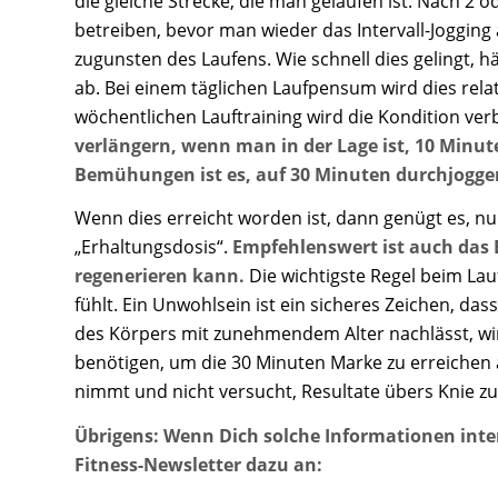
die gleiche Strecke, die man gelaufen ist. Nach 2
betreiben, bevor man wieder das Intervall-Jogging 
zugunsten des Laufens. Wie schnell dies gelingt, hä
ab. Bei einem täglichen Laufpensum wird dies relat
wöchentlichen Lauftraining wird die Kondition ver
verlängern, wenn man in der Lage ist, 10 Minut
Bemühungen ist es, auf 30 Minuten durchjogg
Wenn dies erreicht worden ist, dann genügt es, nu
„Erhaltungsdosis“.
Empfehlenswert ist auch das 
regenerieren kann.
Die wichtigste Regel beim La
fühlt. Ein Unwohlsein ist ein sicheres Zeichen, d
des Körpers mit zunehmendem Alter nachlässt, wird
benötigen, um die 30 Minuten Marke zu erreichen al
nimmt und nicht versucht, Resultate übers Knie z
Übrigens: Wenn Dich solche Informationen inte
Fitness-Newsletter dazu an: