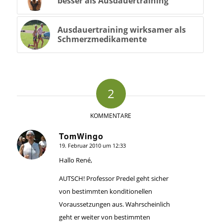
besser als Ausdauertraining
Ausdauertraining wirksamer als
Schmerzmedikamente
2
KOMMENTARE
TomWingo
19. Februar 2010 um 12:33
sagte:
Hallo René,
AUTSCH! Professor Predel geht sicher
von bestimmten konditionellen
Voraussetzungen aus. Wahrscheinlich
geht er weiter von bestimmten