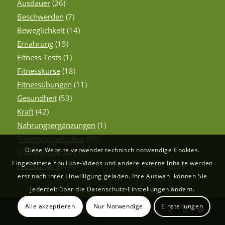
Ausdauer
(26)
Beschwerden
(7)
Beweglichkeit
(14)
Ernährung
(15)
Fitness-Tests
(1)
Fitnesskurse
(18)
Fitnessübungen
(11)
Gesundheit
(53)
Kraft
(42)
Nahrungsergänzungen
(1)
Trainingsmethoden
(66)
Diese Website verwendet technisch notwendige Cookies.
Trainingsplanung
(4)
Eingebettete YouTube-Videos und andere externe Inhalte werden
Wettkämpfe
(1)
erst nach Ihrer Einwilligung geladen. Ihre Auswahl können Sie
jederzeit über die Datenschutz-Einstellungen ändern.
Alle akzeptieren
Nur Notwendige
Einstellungen
© Copyright - Der Fitnessberater